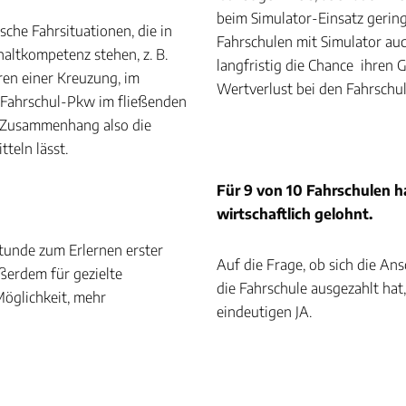
beim Simulator-Einsatz gering
sche Fahrsituationen, die in
Fahrschulen mit Simulator a
ltkompetenz stehen, z. B.
langfristig die Chance ihren 
en einer Kreuzung, im
Wertverlust bei den Fahrschul
n Fahrschul-Pkw im fließenden
m Zusammenhang also die
teln lässt.
Für 9 von 10 Fahrschulen h
g
wirtschaftlich gelohnt.
tunde zum Erlernen erster
Auf die Frage, ob sich die An
ußerdem für gezielte
die Fahrschule ausgezahlt ha
Möglichkeit, mehr
eindeutigen JA.