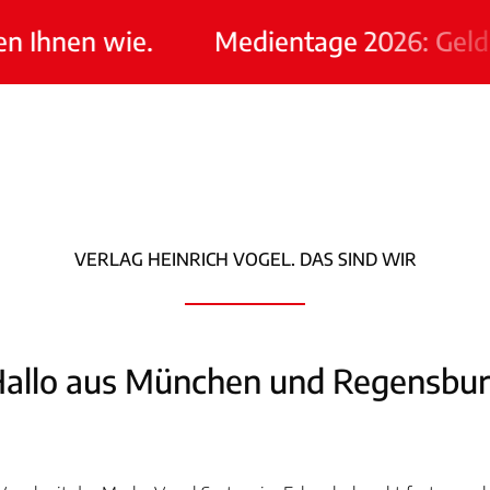
en wie.
Medientage 2026: Geld verdie
VERLAG HEINRICH VOGEL. DAS SIND WIR
allo aus München und Regensbu