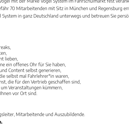
h Vogel mit der Marke Vogel System im Fahrschulmarkt fest verank
fähr 70 Mitarbeitenden mit Sitz in München und Regensburg ent
el System in ganz Deutschland unterwegs und betreuen Sie persön
reaks,
ten,
t lieben,
ine ein offenes Ohr für Sie haben,
 und Content selbst generieren,
ie selbst mal Fahrlehrer*in waren,
st, die für den Vertrieb geschaffen sind,
h um Veranstaltungen kümmern,
Ihnen vor Ort sind.
gsleiter, Mitarbeitende und Auszubildende.
.