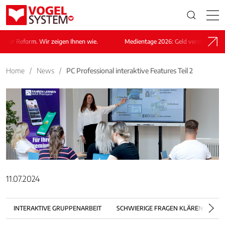
Reform. Wir zeigen Ihnen wie.
Medientage 2026: Geld verdienen nach der 
Home
/
News
/
PC Professional interaktive Features Teil 2
11.07.2024
INTERAKTIVE GRUPPENARBEIT
SCHWIERIGE FRAGEN KLÄREN
L