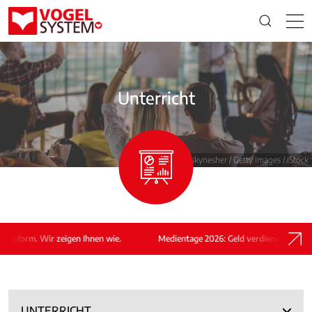
Unterricht
© skynesher / Getty Images / iStock
 Wir zeigen Ihnen wie.
Medientage 2026: Geld verdienen nach der Reform
UNTERRICHT