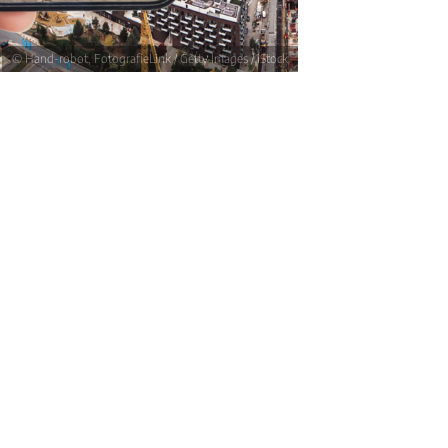
© Hand-robot, FotografieLink / Getty Images / iStock