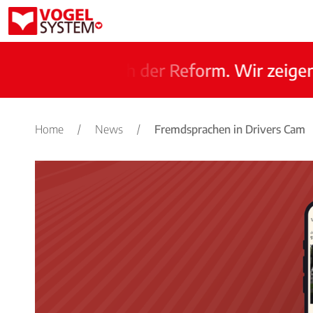
nen nach der Reform. Wir zeigen Ihnen w
Home
/
News
/
Fremdsprachen in Drivers Cam