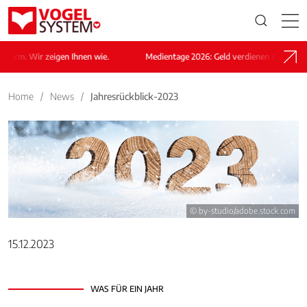
r zeigen Ihnen wie.
Medientage 2026: Geld verdienen nach der Reform. Wi
Home
/
News
/
Jahresrückblick-2023
© by-studio/adobe.stock.com
15.12.2023
WAS FÜR EIN JAHR